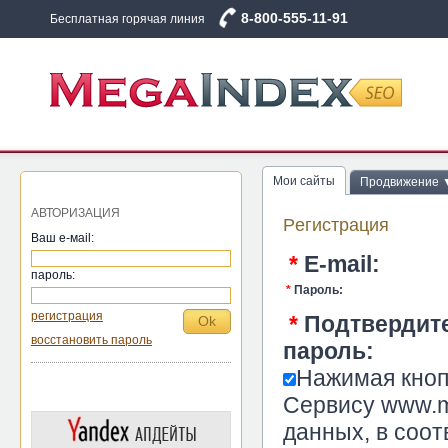
8-800-555-11-91
Бесплатная горячая линия
Мои сайты
Продвижение 
АВТОРИЗАЦИЯ
Pегистрация
Ваш е-маil:
*
E-mail:
пароль:
*
Пароль:
регистрация
*
Подтвердит
восстановить пароль
пароль:
Нажимая кноп
Сервису www.m
данных, в соот