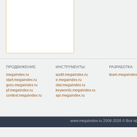
ПРОДВИЖЕНИЕ:
ИНСТРУМЕНТЫ:
РАЗРАБОТКА:
megaindex.ru
audit.megaindex.ru
team.megaindex
start.megaindex.ru
e.megaindex.ru
guru.megaindex.ru
stat.megaindex.ru
pf.megaindex.ru
keywords.megaindex.ru
context.megaindex.ru
api.megaindex.ru
www.megaindex.ru 2008-2026 © Все 