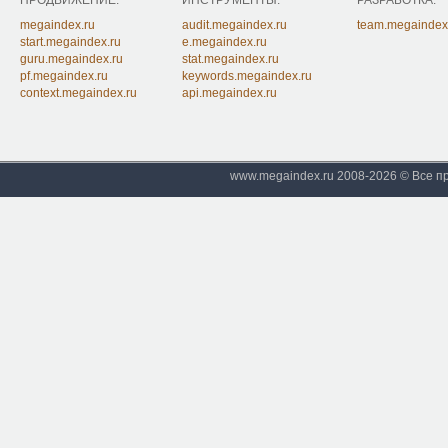
ПРОДВИЖЕНИЕ:
ИНСТРУМЕНТЫ:
РАЗРАБОТКА:
megaindex.ru
audit.megaindex.ru
team.megaindex
start.megaindex.ru
e.megaindex.ru
guru.megaindex.ru
stat.megaindex.ru
pf.megaindex.ru
keywords.megaindex.ru
context.megaindex.ru
api.megaindex.ru
www.megaindex.ru 2008-2026 © Все 