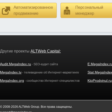
Другие проекты
ALTWeb Capital:
Audit.MegaIndex.ru
E.MegaIndex.r
- SEO-аудит сайта
MegaIndex.tv
Stat.MegaIndex
- телевидение об Интернет-маркетинге
MegaIndex.org
KtoProdvinul.ru
- сообщество Интернет-специалистов
© 2008-2026 ALTWeb Group. Все права защищены.